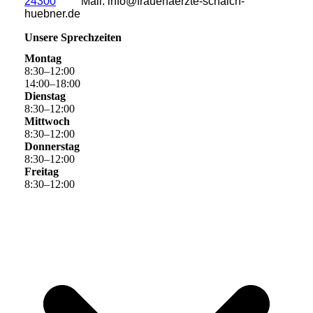
24300
Mail: info@frauenaerzte-schaich-
huebner.de
Unsere Sprechzeiten
Montag
8
:
30
–
12
:
00
14
:
00
–
18
:
00
Dienstag
8
:
30
–
12
:
00
Mittwoch
8
:
30
–
12
:
00
Donnerstag
8
:
30
–
12
:
00
Freitag
8
:
30
–
12
:
00