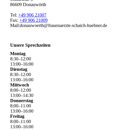
86609 Donauwörth
Tel:
+49 906 21007
Fax:
+49 906 21009
Mail:donauwoerth@frauenaerzte-schaich-huebner.de
Unsere Sprechzeiten
Montag
8
:
30
–
12
:
00
13
:
00
–
16
:
00
Dienstag
8
:
30
–
12
:
00
13
:
00
–
16
:
00
Mittwoch
8
:
00
–
12
:
00
13
:
00
–
14
:
30
Donnerstag
8
:
00
–
11
:
00
13
:
00
–
16
:
00
Freitag
8
:
00
–
11
:
00
13
:
00
–
16
:
00