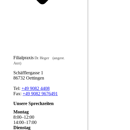
Filialpraxis
Dr. Heger (angest.
Arzt)
Schäfflergasse 1
86732 Oettingen
Tel:
+49 9082 4408
Fax:
+49 9082 9676491
Unsere Sprechzeiten
Montag
8
:
00
–
12
:
00
14
:
00
–
17
:
00
Dienstag