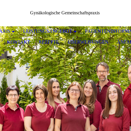
Gynäkologische Gemeinschaftspraxis
AXIS
LEISTUNGSANGEBOT
PATIENTENINFORM
KONTAKT
REZEPTE
ÜBERWEISUNGEN
ANFA