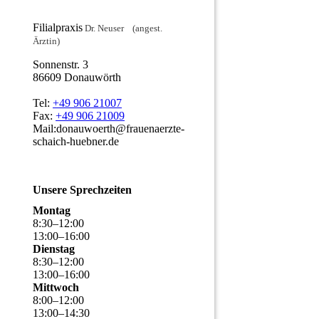
Filialpraxis
Dr. Neuser (angest.
Ärztin)
Sonnenstr. 3
86609 Donauwörth
Tel:
+49 906 21007
Fax:
+49 906 21009
Mail:donauwoerth@frauenaerzte-
schaich-huebner.de
Unsere Sprechzeiten
Montag
8
:
30
–
12
:
00
13
:
00
–
16
:
00
Dienstag
8
:
30
–
12
:
00
13
:
00
–
16
:
00
Mittwoch
8
:
00
–
12
:
00
13
:
00
–
14
:
30