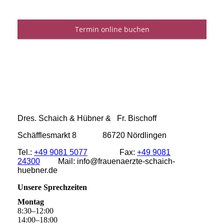
Dres. Schaich & Hübner & Fr. Bischoff
Schäfflesmarkt 8 86720 Nördlingen
Tel.:
+49 9081 5077
Fax:
+49 9081
24300
Mail: info@frauenaerzte-schaich-
huebner.de
Unsere Sprechzeiten
Montag
8
:
30
–
12
:
00
14
:
00
–
18
:
00