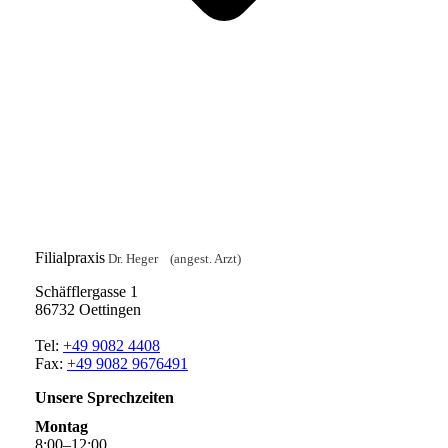
Filialpraxis
Dr. Heger (angest. Arzt)
Schäfflergasse 1
86732 Oettingen
Tel:
+49 9082 4408
Fax:
+49 9082 9676491
Unsere Sprechzeiten
Montag
8
:
00
–
12
:
00